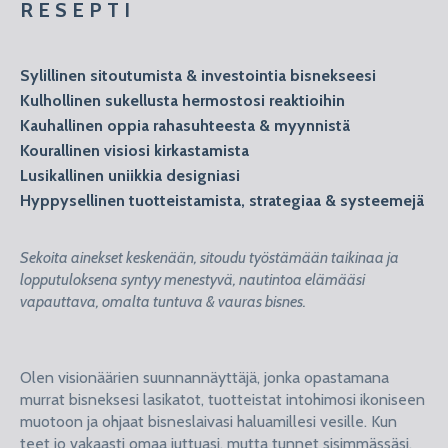
R E S E P T I
Sylillinen sitoutumista & investointia bisnekseesi
Kulhollinen sukellusta hermostosi reaktioihin
Kauhallinen oppia rahasuhteesta & myynnistä
Kourallinen visiosi kirkastamista
Lusikallinen uniikkia designiasi
Hyppysellinen tuotteistamista, strategiaa & systeemejä
Sekoita ainekset keskenään, sitoudu työstämään taikinaa ja
lopputuloksena syntyy menestyvä, nautintoa elämääsi
vapauttava, omalta tuntuva & vauras bisnes.
Olen visionäärien suunnannäyttäjä, jonka opastamana
murrat bisneksesi lasikatot, tuotteistat intohimosi ikoniseen
muotoon ja ohjaat bisneslaivasi haluamillesi vesille. Kun
teet jo vakaasti omaa juttuasi, mutta tunnet sisimmässäsi,