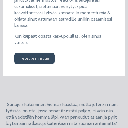
jarruttavat hermostosi reaktiot & alitajuntasi
uskomukset, sietämään venytyskipua
kasvattaessasi kykyäsi kannatella momentumia &
ohjata sinut astumaan estradille uniikin osaamisesi
kanssa.
Kun kaipaat opasta kasvupolullasi, olen sinua
varten.
Tutustu minuun
"Sanojen hakeminen hieman haastaa, mutta jotenkin näin:
työssäsi on ote, jossa annat itsestäsi paljon, ei vain niin,
että vedetään homma läpi, vaan paneudut asiaan ja pyrit
löytämään ratkaisuja kuitenkaan niitä suoraan antamatta."