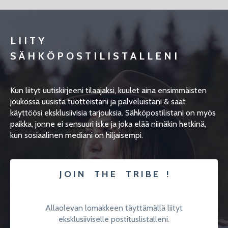
L I I T Y
S Ä H K Ö P O S T I L I S T A L L E N I
Kun liityt uutiskirjeeni tilaajaksi, kuulet aina ensimmäisten
joukossa uusista tuotteistani ja palveluistani & saat
käyttöösi eksklusiivisia tarjouksia. Sähköpostilistani on myös
paikka, jonne ei sensuuri iske ja joka elää niinäkin hetkinä,
kun sosiaalinen mediani on hiljaisempi.
J O I N T H E T R I B E !
Allaolevan lomakkeen täyttämällä liityt
eksklusiiviselle postituslistalleni.