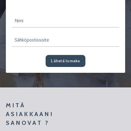
Lähetä lomake
M I T Ä
A S I A K K A A N I
S A N O V A T ?