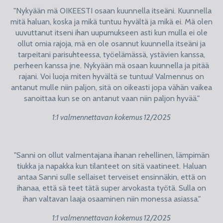
"Nykyään mä OIKEESTI osaan kuunnella itseäni. Kuunnella
mitä haluan, koska ja mikä tuntuu hyvältä ja mikä ei. Mä olen
uuvuttanut itseni ihan uupumukseen asti kun mulla ei ole
ollut omia rajoja, mä en ole osannut kuunnella itseäni ja
tarpeitani parisuhteessa, työelämässä, ystävien kanssa,
perheen kanssa jne. Nykyään mä osaan kuunnella ja pitää
rajani. Voi luoja miten hyvältä se tuntuu! Valmennus on
antanut mulle niin paljon, sitä on oikeasti jopa vähän vaikea
sanoittaa kun se on antanut vaan niin paljon hyvää."
1:1 valmennettavan kokemus 12/2025
"Sanni on ollut valmentajana ihanan rehellinen, lämpimän
tiukka ja napakka kun tilanteet on sitä vaatineet. Haluan
antaa Sanni sulle sellaiset terveiset ensinnäkin, että on
ihanaa, että sä teet tätä super arvokasta työtä. Sulla on
ihan valtavan laaja osaaminen niin monessa asiassa."
1:1 valmennettavan kokemus 12/2025