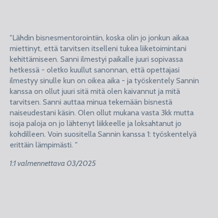
"Lähdin bisnesmentorointiin, koska olin jo jonkun aikaa
miettinyt, että tarvitsen itselleni tukea liiketoimintani
kehittämiseen. Sanni ilmestyi paikalle juuri sopivassa
hetkessä - oletko kuullut sanonnan, että opettajasi
ilmestyy sinulle kun on oikea aika - ja työskentely Sannin
kanssa on ollut juuri sitä mitä olen kaivannut ja mitä
tarvitsen. Sanni auttaa minua tekemään bisnestä
naiseudestani käsin. Olen ollut mukana vasta 3kk mutta
isoja paloja on jo lähtenyt liikkeelle ja loksahtanut jo
kohdilleen. Voin suositella Sannin kanssa 1: työskentelyä
erittäin lämpimästi. "
1:1 valmennettava 03/2025