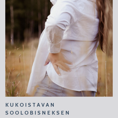
K U K O I S T A V A N
S O O L O B I S N E K S E N