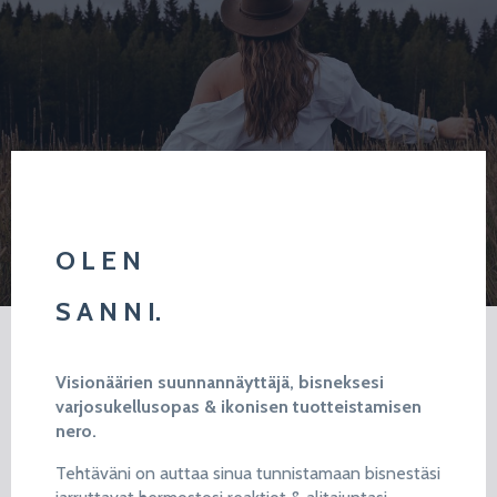
O L E N
S A N N I.
Visionäärien suunnannäyttäjä, bisneksesi
varjosukellusopas & ikonisen tuotteistamisen
nero.
Tehtäväni on auttaa sinua tunnistamaan bisnestäsi