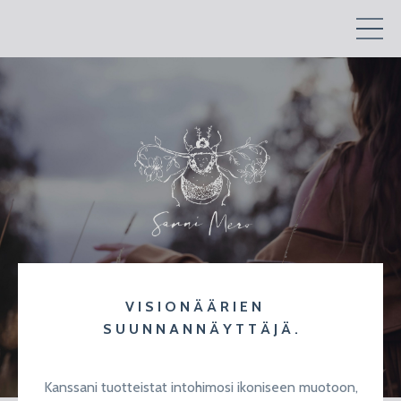
V I S I O N Ä Ä R I E N
S U U N N A N N Ä Y T T Ä J Ä .
Kanssani tuotteistat intohimosi ikoniseen muotoon,